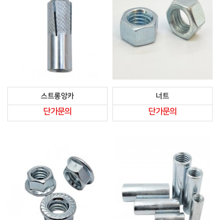
스트롱앙카
너트
단가문의
단가문의