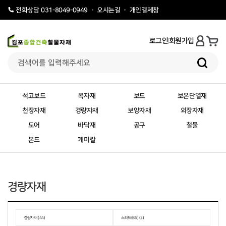
오시는길
개인결제창
전화상담 031-8049-0949
로그인
회원가입
석고보드
목자재
보드
보온단열재
천장자재
경량자재
보양자재
외장자재
도어
바닥재
공구
철물
본드
케미칼
경량자재
경량자재 (44)
스터드(BS) (2)