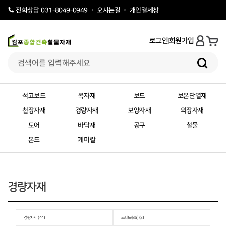
오시는길
개인결제창
전화상담 031-8049-0949
로그인
회원가입
석고보드
목자재
보드
보온단열재
천장자재
경량자재
보양자재
외장자재
도어
바닥재
공구
철물
본드
케미칼
경량자재
경량자재 (44)
스터드(BS) (2)