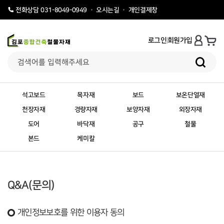
오시는길
개인결제창
전화상담 031-8049-0949
로그인
회원가입
석고보드
목자재
보드
보온단열재
천장자재
경량자재
보양자재
외장자재
도어
바닥재
공구
철물
본드
케미칼
Q&A(문의)
개인정보보호를 위한 이용자 동의