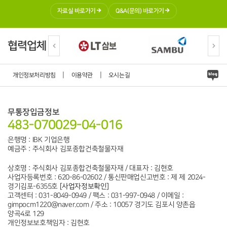
릭하여 본인 확인 절차를 거치신 후 직접 열람, 정정 또는 탈퇴가 가능
자료실 바로가기
Q&A(문의) 바로가기
합니다.
혹은 개인정보관리책임자에게 서면 또는 이메일로 연락하시면 지체
없이 조치하겠습니다.
귀하가 개인정보의 오류에 대한 정정을 요청하신 경우에는 정정을 완
협력업체
료하기 전까지 당해 개인정보를 이용 또는 제공하지 않습니다. 또한
잘못된 개인정보를 제3자에게 이미 제공한 경우에는 정정 처리결과
를 제3자에게 지체없이 통지하여 정정이 이루어지도록 하겠습니다.
회사는 이용자의 요청에 의해 해지 또는 삭제된 개인정보는 “회사가
|
|
개인정보처리방침
이용약관
오시는길
수집하는 개인정보의 보유 및 이용기간”에 명시된 바에 따라 처리하
고 그 외의 용도로 열람 또는 이용할 수 없도록 처리하고 있습니다.
8. 개인정보 자동수집 장치의 설치, 운영 및 그 거부에 관한 사항
무통장입금정보
회사는 귀하의 정보를 수시로 저장하고 찾아내는 ‘쿠키(cookie)’ 등을
483-070029-04-016
운용합니다. 쿠키란 회사의 홈페이지를 운영하는데 이용되는 서버가
귀하의 브라우저에 보내는 아주 작은 텍스트 파일로서 귀하의 컴퓨터
은행명 : IBK 기업은행
하드디스크에 저장됩니다. 회사는 다음과 같은 목적을 위해 쿠키를
예금주 : 주식회사 김포종합건축철물자재
사용합니다.
1. 쿠키 등 사용 목적
회원과 비회원의 접속 빈도나 방문 시간 등을 분석, 이용자의 취향과
상호명 : 주식회사 김포종합건축철물자재 / 대표자 : 김현호
관심분야를 파악 및 자취 추적, 각종 이벤트 참여 정도 및 방문 회수 파
사업자등록번호 : 620-86-02602 / 통신판매업신고번호 : 제 제 2024-
악 등을 통한 타겟 마케팅 및 개인 맞춤 서비스 제공
경기김포-6355호
[사업자정보확인]
이용자는 쿠키 설치에 대한 선택권을 가지고 있습니다. 따라서, 이용
고객센터 : 031-8049-0949 / 팩스 : 031-997-0948 / 이메일 :
자께서는 웹브라우저에서 옵션을 설정함으로써 모든 쿠키를 허용하
gimpocm1220@naver.com / 주소 : 10057 경기도 김포시 양촌읍
거나, 쿠키가 저장될 때마다 확인을 거치거나, 아니면 모든 쿠키의 저
양곡4로 129
장을 거부할 수도 있습니다.
개인정보보호책임자 : 김현호