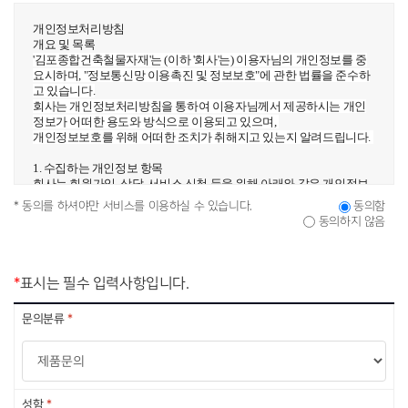
개인정보처리방침
개요 및 목록
'김포종합건축철물자재'는 (이하 '회사'는) 이용자님의 개인정보를 중
요시하며, "정보통신망 이용촉진 및 정보보호"에 관한 법률을 준수하
고 있습니다.
회사는 개인정보처리방침을 통하여 이용자님께서 제공하시는 개인
정보가 어떠한 용도와 방식으로 이용되고 있으며,
개인정보보호를 위해 어떠한 조치가 취해지고 있는지 알려드립니다.
1. 수집하는 개인정보 항목
회사는 회원가입, 상담, 서비스 신청 등을 위해 아래와 같은 개인정보
를 수집하고 있습니다.개인정보 수집방법 : 홈페이지(회원가입, 게시
* 동의를 하셔야만 서비스를 이용하실 수 있습니다.
동의함
판, 신청서)
동의하지 않음
로그인ID, 패스워드, 별명, 이메일, 서비스 이용기록, 접속 로그, 쿠키,
접속 IP 정보, 결제기록
2. 개인정보의 수집 및 이용목적
*
표시는 필수 입력사항입니다.
회사는 수집한 개인정보를 다음의 목적을 위해 활용합니다.
1. 서비스 제공에 관한 계약 이행 및 서비스 제공에 따른 요금정산
문의분류
*
컨텐츠 제공, 물품배송 또는 청구서 등 발송, 본인인증, 구매 및 요금
결제, 요금추심
2. 회원 관리회원제 서비스 이용에 따른 본인확인 , 개인 식별 , 불량회
원의 부정 이용 방지와 비인가 사용 방지 , 가입 의사 확인
3. 마케팅 및 광고에 활용접속 빈도 파악 또는 회원의 서비스 이용에
대한 통계
성함
*