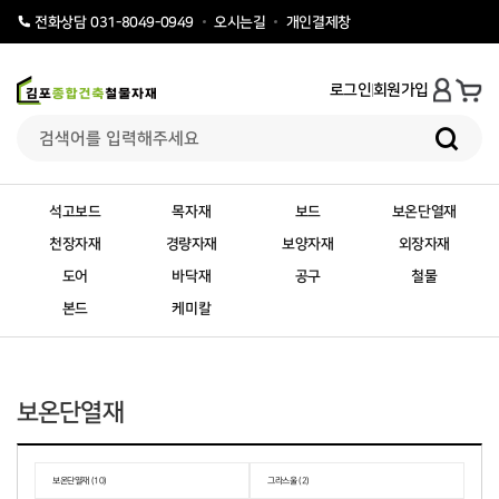
오시는길
개인결제창
전화상담 031-8049-0949
로그인
회원가입
석고보드
목자재
보드
보온단열재
천장자재
경량자재
보양자재
외장자재
도어
바닥재
공구
철물
본드
케미칼
보온단열재
보온단열재 (10)
그라스울 (2)