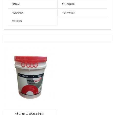
방청제 (4)
락카스프레이 (1)
이형금형제 (3)
도금스프레이 (2)
프라이머 (0)
석고보드발수제18L