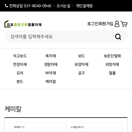
오시는길
개인결제창
전화상담 031-8049-0949
로그인
회원가입
석고보드
목자재
보드
보온단열재
천장자재
경량자재
보양자재
외장자재
도어
바닥재
공구
철물
본드
케미칼
케미칼
케미칼 (11)
수성발수제 (1)