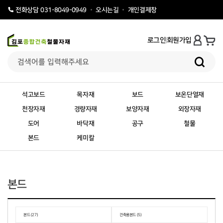
오시는길
개인결제창
전화상담 031-8049-0949
로그인
회원가입
석고보드
목자재
보드
보온단열재
천장자재
경량자재
보양자재
외장자재
도어
바닥재
공구
철물
본드
케미칼
본드
본드 (27)
건축용본드 (5)