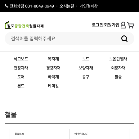
오시는길
개인결제창
전화상담 031-8049-0949
로그인
회원가입
석고보드
목자재
보드
보온단열재
천장자재
경량자재
보양자재
외장자재
도어
바닥재
공구
철물
본드
케미칼
철물
철물 (52)
매거진피스 (3)