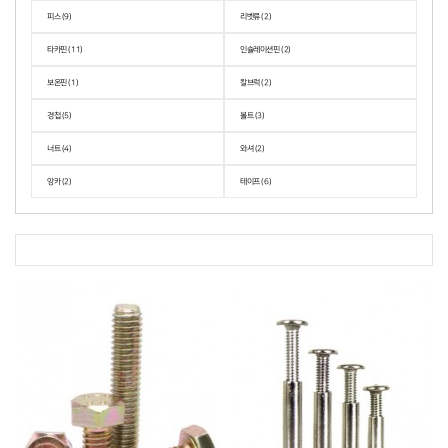
피스 (9)
리벳류 (2)
타카핀 (11)
인슐레이션핀 (2)
보온핀 (1)
칼브럭 (2)
경첩 (5)
볼트 (3)
너트 (4)
와셔 (2)
앙카 (2)
테이프 (6)