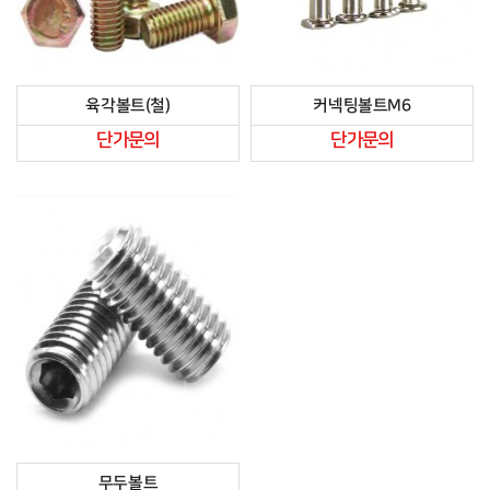
육각볼트(철)
커넥팅볼트M6
단가문의
단가문의
무두볼트