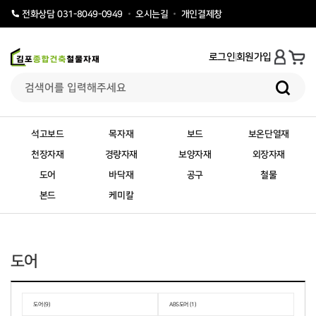
오시는길
개인결제창
전화상담 031-8049-0949
로그인
회원가입
석고보드
목자재
보드
보온단열재
천장자재
경량자재
보양자재
외장자재
도어
바닥재
공구
철물
본드
케미칼
도어
도어 (9)
ABS도어 (1)