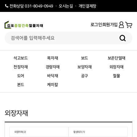
오시는길
개인결제창
전화상담 031-8049-0949
로그인
회원가입
석고보드
목자재
보드
보온단열재
천장자재
경량자재
보양자재
외장자재
도어
바닥재
공구
철물
본드
케미칼
외장자재
외장자재 (2)
합성데크 (1)