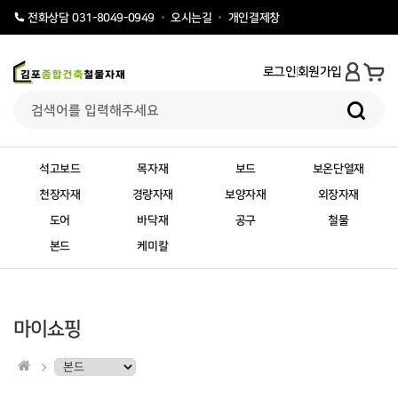
오시는길
개인결제창
전화상담 031-8049-0949
로그인
회원가입
석고보드
목자재
보드
보온단열재
천장자재
경량자재
보양자재
외장자재
도어
바닥재
공구
철물
본드
케미칼
마이쇼핑