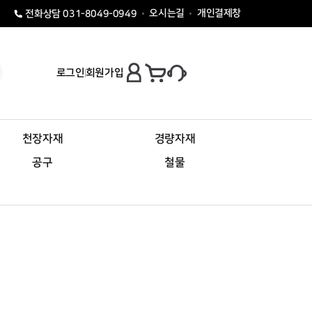
오시는길
개인결제창
전화상담 031-8049-0949
로그인
회원가입
천장자재
경량자재
공구
철물