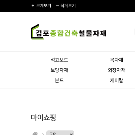
크게
보기
작게
보기
석고보드
목자재
보양자재
외장자재
본드
케미칼
마이쇼핑