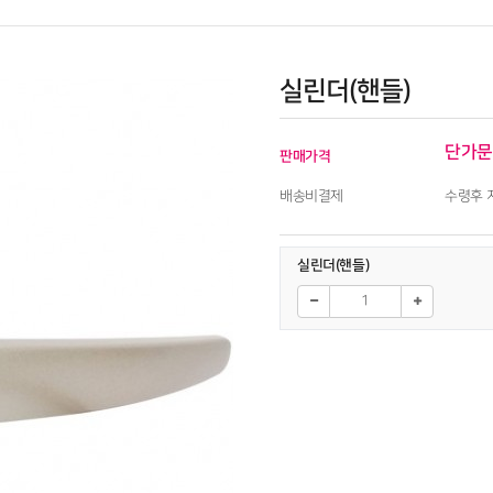
실린더(핸들)
단가문
판매가격
배송비결제
수령후 
실린더(핸들)