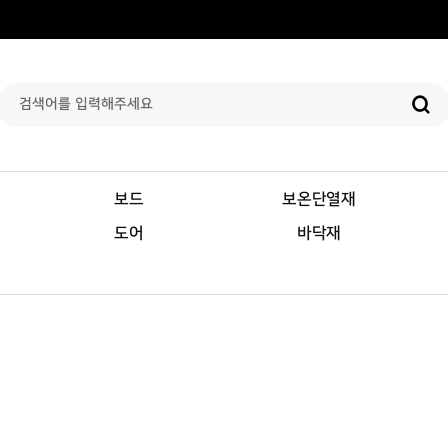
보드
보온단열재
도어
바닥재