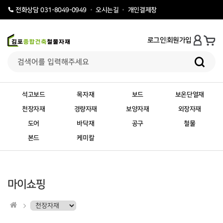
오시는길
개인결제창
전화상담 031-8049-0949
로그인
회원가입
석고보드
목자재
보드
보온단열재
천장자재
경량자재
보양자재
외장자재
도어
바닥재
공구
철물
본드
케미칼
마이쇼핑