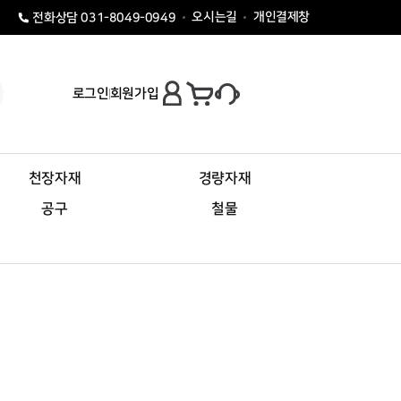
오시는길
개인결제창
전화상담 031-8049-0949
로그인
회원가입
천장자재
경량자재
공구
철물