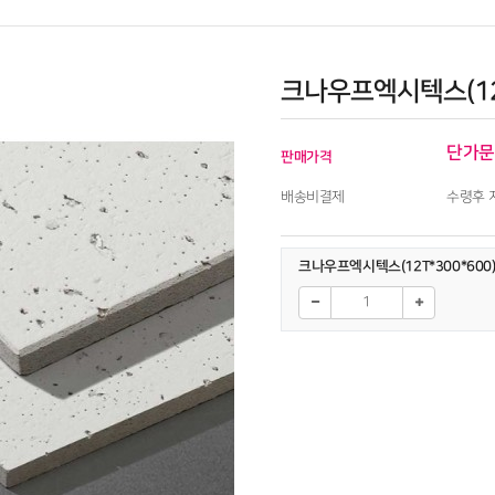
크나우프엑시텍스(12T
단가문
판매가격
배송비결제
수령후 
크나우프엑시텍스(12T*300*600