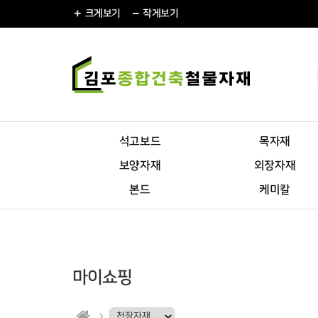
크게
보기
작게
보기
석고보드
목자재
보양자재
외장자재
본드
케미칼
마이쇼핑