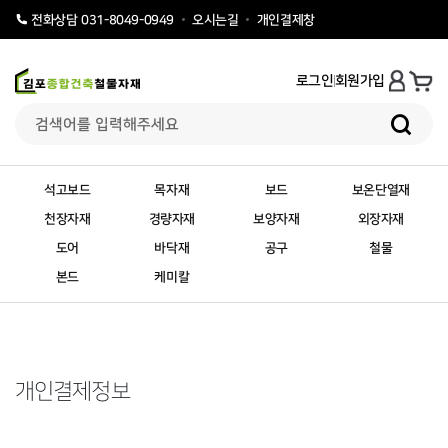
오시는길
개인결제창
전화상담 031-8049-0949
로그인
회원가입
석고보드
목자재
보드
보온단열재
천장자재
경량자재
보양자재
외장자재
도어
바닥재
공구
철물
본드
케미칼
개인결제정보