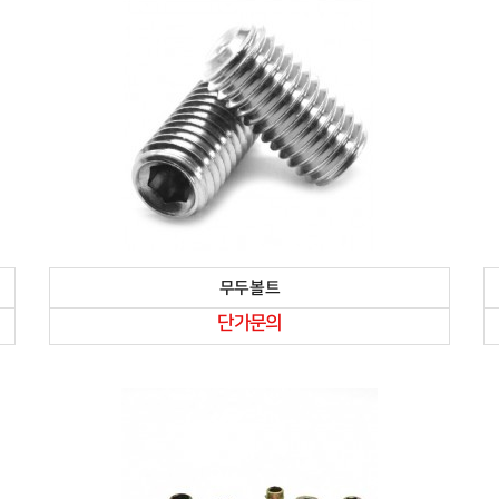
무두볼트
단가문의