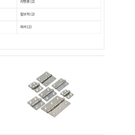
리벳류 (2)
칼브럭 (2)
와셔 (2)