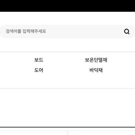
보드
보온단열재
도어
바닥재