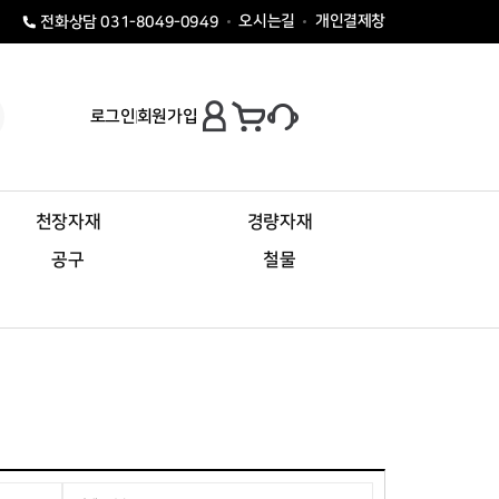
오시는길
개인결제창
전화상담 031-8049-0949
로그인
회원가입
천장자재
경량자재
공구
철물