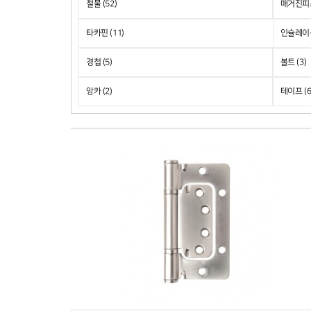
철물 (52)
매거진피스
타카핀 (11)
인슐레이션
경첩 (5)
볼트 (3)
앙카 (2)
테이프 (6