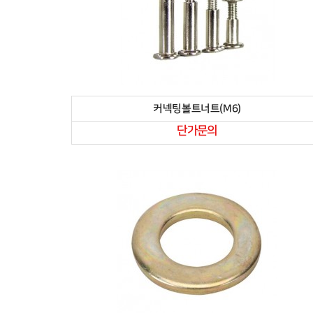
커넥팅볼트너트(M6)
단가문의