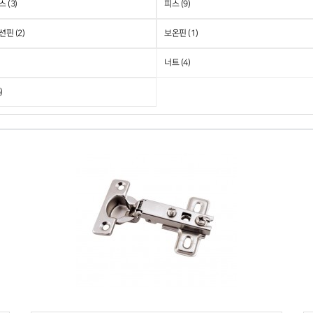
 (3)
피스 (9)
핀 (2)
보온핀 (1)
너트 (4)
)