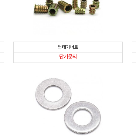
번데기너트
단가문의