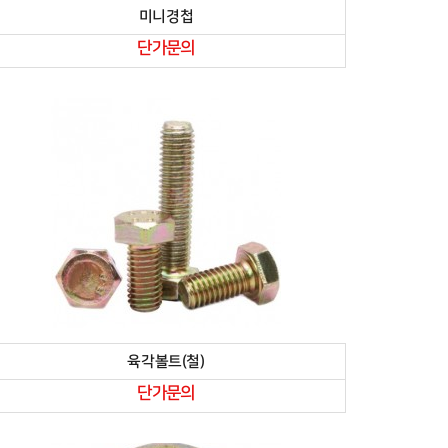
미니경첩
단가문의
육각볼트(철)
단가문의