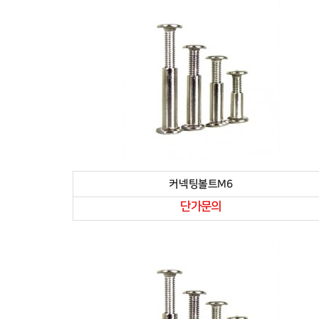
커넥팅볼트M6
단가문의