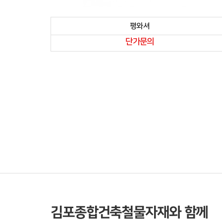
평와셔
단가문의
처음
맨끝
김포종합건축철물자재와 함께