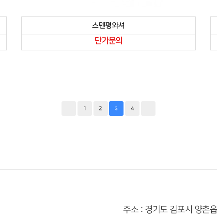
스텐평와셔
단가문의
1
2
4
3
주소 : 경기도 김포시 양촌읍