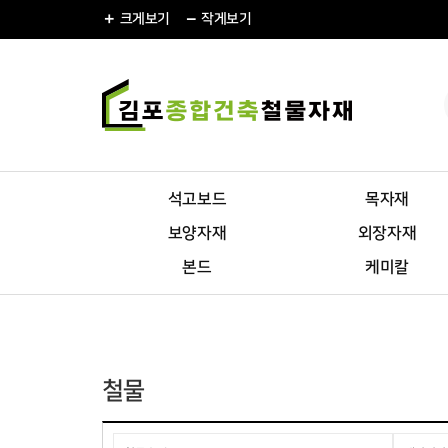
크게
보기
작게
보기
석고보드
목자재
보양자재
외장자재
본드
케미칼
철물